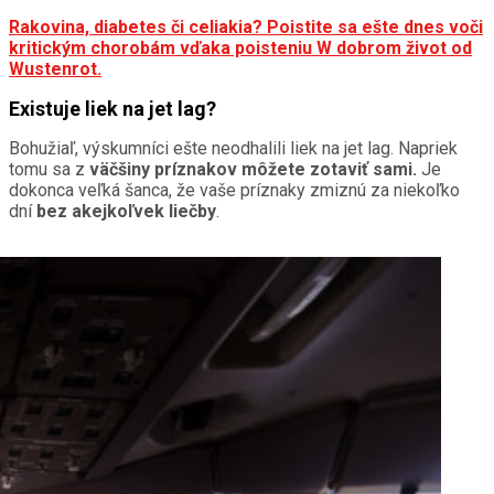
Rakovina, diabetes či celiakia? Poistite sa ešte dnes voči
kritickým chorobám vďaka poisteniu W dobrom život od
Wustenrot.
Existuje liek na jet lag?
Bohužiaľ, výskumníci ešte neodhalili liek na jet lag. Napriek
tomu sa z
väčšiny príznakov môžete zotaviť sami.
Je
dokonca veľká šanca, že vaše príznaky zmiznú za niekoľko
dní
bez akejkoľvek liečby
.