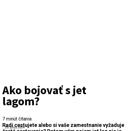
Ako bojovať s jet
lagom?
7
minút čítania
Radi cestujete alebo si vaše zamestnanie vyžaduje
20. júna 2024