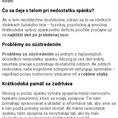
hodín.
Čo sa deje s telom pri nedostatku spánku?
Ak si telo neoddýchne dostatočne, odrazí sa to na všetkých
stránkach ľudského tela – fyzickej, psychickej aj emočnej.
Krátkodobé vplyvy spánkového deficitu pocítite zvyčajne už
na
najbližší deň po prebdenej noci.
Problémy so sústredením
Problémy so sústredením
sú jedným z najčastejších
dôsledkov nedostatku spánku. Mozog je cez deň bdelý,
neustále pracuje a potrebuje dostatočný oddych. Ak oddych
nedostane, naše kognitívne schopnosti nefungujú optimálne –
napríklad počas rozhovorov strácame niť a
robíme chyby.
Krátkodobá pamäť sa zadrháva
Mozog si počas spánku vytvára spojenia medzi nervovými
bunkami (neurónmi), ktoré sa volajú synapsie. Tie nám
pomáhajú spracovávať a ukladať si informácie tak, aby sme sa
k nim podľa potreby vedeli dostať. Ak máme nedostatok
spánku, tieto spojenia sa nevytvárajú tak, ako by mali.