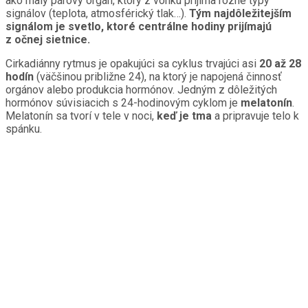
ako malý párový orgán, ktorý z vonku prijíma rôzne typy
signálov (teplota, atmosférický tlak…).
Tým najdôležitejším
signálom je svetlo, ktoré centrálne hodiny prijímajú
z očnej sietnice.
Cirkadiánny rytmus je opakujúci sa cyklus trvajúci asi
20 až 28
hodín
(väčšinou približne 24), na ktorý je napojená činnosť
orgánov alebo produkcia hormónov. Jedným z dôležitých
hormónov súvisiacich s 24-hodinovým cyklom je
melatonín
.
Melatonín sa tvorí v tele v noci,
keď je tma
a pripravuje telo k
spánku.