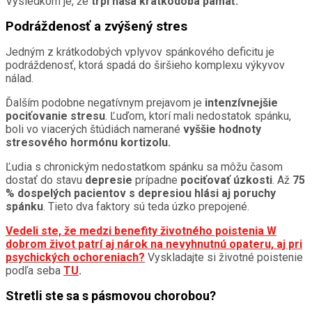
Výsledkom je, že
trpí naša krátkodobá pamäť.
Podráždenosť a zvýšený stres
Jedným z krátkodobých vplyvov spánkového deficitu je
podráždenosť, ktorá spadá do širšieho komplexu výkyvov
nálad.
Ďalším podobne negatívnym prejavom je
intenzívnejšie
pociťovanie stresu
. Ľuďom, ktorí mali nedostatok spánku,
boli vo viacerých štúdiách namerané
vyššie hodnoty
stresového hormónu kortizolu.
Ľudia s chronickým nedostatkom spánku sa môžu časom
dostať do stavu
depresie
prípadne
pociťovať úzkosti
. Až
75
% dospelých pacientov s depresiou hlási aj poruchy
spánku
. Tieto dva faktory sú teda úzko prepojené.
Vedeli ste, že medzi benefity životného poistenia W
dobrom život patrí aj nárok na nevyhnutnú opateru, aj pri
psychických ochoreniach?
Vyskladajte si životné poistenie
podľa seba
TU
.
Stretli ste sa s pásmovou chorobou?