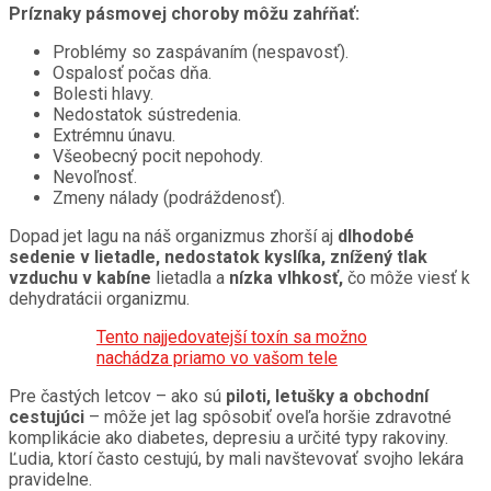
Príznaky pásmovej choroby môžu zahŕňať:
Problémy so zaspávaním (nespavosť).
Ospalosť počas dňa.
Bolesti hlavy.
Nedostatok sústredenia.
Extrémnu únavu.
Všeobecný pocit nepohody.
Nevoľnosť.
Zmeny nálady (podráždenosť).
Dopad jet lagu na náš organizmus zhorší aj
dlhodobé
sedenie v lietadle, nedostatok kyslíka, znížený tlak
vzduchu v kabíne
lietadla a
nízka vlhkosť,
čo môže viesť k
dehydratácii organizmu.
Tento najjedovatejší toxín sa možno
nachádza priamo vo vašom tele
Pre častých letcov – ako sú
piloti, letušky a obchodní
cestujúci
– môže jet lag spôsobiť oveľa horšie zdravotné
komplikácie ako diabetes, depresiu a určité typy rakoviny.
Ľudia, ktorí často cestujú, by mali navštevovať svojho lekára
pravidelne.