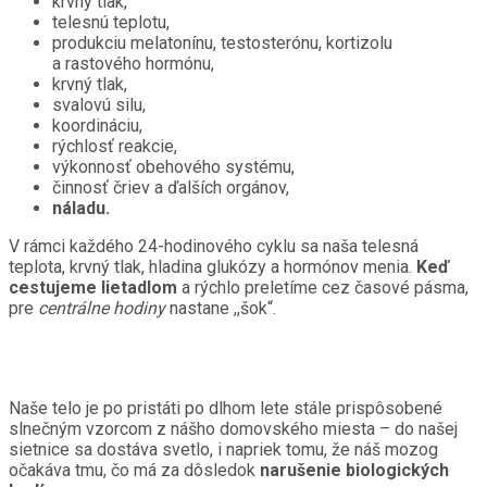
krvný tlak,
telesnú teplotu,
produkciu melatonínu, testosterónu, kortizolu
a rastového hormónu,
krvný tlak,
svalovú silu,
koordináciu,
rýchlosť reakcie,
výkonnosť obehového systému,
činnosť čriev a ďalších orgánov,
náladu.
V rámci každého 24-hodinového cyklu sa naša telesná
teplota, krvný tlak, hladina glukózy a hormónov menia.
Keď
cestujeme lietadlom
a rýchlo preletíme cez časové pásma,
pre
centrálne hodiny
nastane ,,šok“.
Naše telo je po pristáti po dlhom lete stále prispôsobené
slnečným vzorcom z nášho domovského miesta – do našej
sietnice sa dostáva svetlo, i napriek tomu, že náš mozog
očakáva tmu, čo má za dôsledok
narušenie biologických