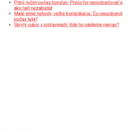
Pitný režim počas horúčav: Prečo ho nepodceňovať a
ako naň nezabúdať
Malé letné nehody, veľké komplikácie: Čo nepodceniť
počas leta?
Skrytý cukor v potravinách: Kde ho nájdeme najviac?