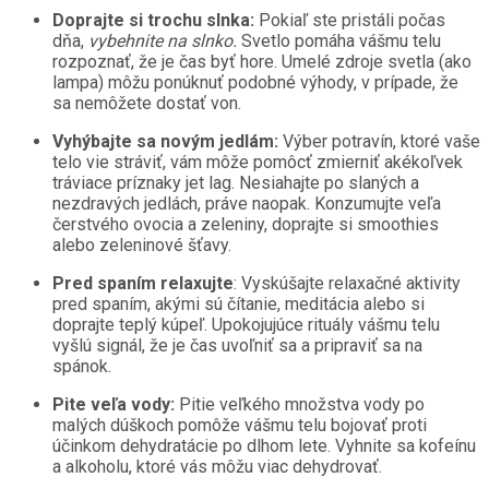
Doprajte si trochu slnka:
Pokiaľ ste pristáli počas
dňa,
vybehnite na slnko.
Svetlo pomáha vášmu telu
rozpoznať, že je čas byť hore. Umelé zdroje svetla (ako
lampa) môžu ponúknuť podobné výhody, v prípade, že
sa nemôžete dostať von.
Vyhýbajte sa novým jedlám:
Výber potravín, ktoré vaše
telo vie stráviť, vám môže pomôcť zmierniť akékoľvek
tráviace príznaky jet lag. Nesiahajte po slaných a
nezdravých jedlách, práve naopak. Konzumujte veľa
čerstvého ovocia a zeleniny, doprajte si smoothies
alebo zeleninové šťavy.
Pred spaním relaxujte
: Vyskúšajte relaxačné aktivity
pred spaním, akými sú čítanie, meditácia alebo si
doprajte teplý kúpeľ. Upokojujúce rituály vášmu telu
vyšlú signál, že je čas uvoľniť sa a pripraviť sa na
spánok.
Pite veľa vody:
Pitie veľkého množstva vody po
malých dúškoch pomôže vášmu telu bojovať proti
účinkom dehydratácie po dlhom lete. Vyhnite sa kofeínu
a alkoholu, ktoré vás môžu viac dehydrovať.