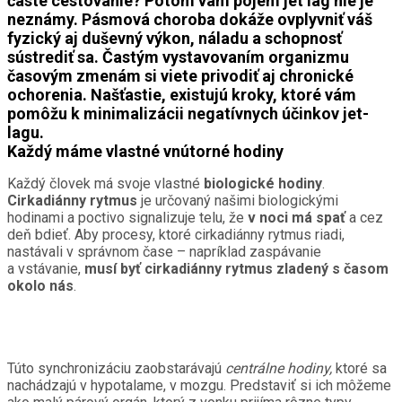
časté cestovanie? Potom vám pojem jet lag nie je
neznámy. Pásmová choroba dokáže ovplyvniť váš
fyzický aj duševný výkon, náladu a schopnosť
sústrediť sa. Častým vystavovaním organizmu
časovým zmenám si viete privodiť aj chronické
ochorenia. Našťastie, existujú kroky, ktoré vám
pomôžu k minimalizácii negatívnych účinkov jet-
lagu.
Každý máme vlastné vnútorné hodiny
Každý človek má svoje vlastné
biologické hodiny
.
Cirkadiánny rytmus
je určovaný našimi biologickými
hodinami a poctivo signalizuje telu, že
v noci má spať
a cez
deň bdieť. Aby procesy, ktoré cirkadiánny rytmus riadi,
nastávali v správnom čase – napríklad zaspávanie
a vstávanie,
musí byť cirkadiánny rytmus zladený s časom
okolo nás
.
Túto synchronizáciu zaobstarávajú
centrálne hodiny,
ktoré sa
nachádzajú v hypotalame, v mozgu. Predstaviť si ich môžeme