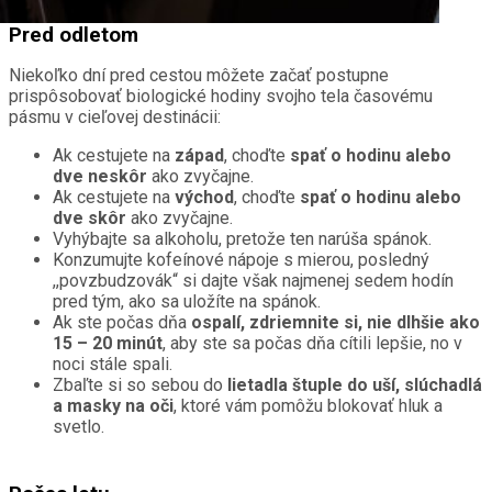
Pred odletom
Niekoľko dní pred cestou môžete začať postupne
prispôsobovať biologické hodiny svojho tela časovému
pásmu v cieľovej destinácii:
Ak cestujete na
západ
, choďte
spať o hodinu alebo
dve neskôr
ako zvyčajne.
Ak cestujete na
východ
, choďte
spať o hodinu alebo
dve skôr
ako zvyčajne.
Vyhýbajte sa alkoholu, pretože ten narúša spánok.
Konzumujte kofeínové nápoje s mierou, posledný
,,povzbudzovák“ si dajte však najmenej sedem hodín
pred tým, ako sa uložíte na spánok.
Ak ste počas dňa
ospalí, zdriemnite si, nie dlhšie ako
15 – 20 minút
, aby ste sa počas dňa cítili lepšie, no v
noci stále spali.
Zbaľte si so sebou do
lietadla štuple do uší, slúchadlá
a masky na oči
, ktoré vám pomôžu blokovať hluk a
svetlo.