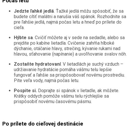
Počas letu
Jedzte ľahké jedlá
. Ťažké jedlá môžu spôsobiť, že sa
budete cítiť malátni a narušia váš spánok. Rozhodnite sa
pre ľahšie jedlá, najmä počas letu a hneď po prílete do
cieľa.
Hýbte sa
. Cvičiť môžete aj v sede na sedadle, alebo sa
prejdite po kabíne lietadla. Cvičenie zahŕňa hlboké
dýchanie, otáčanie hlavy, strečing, kývanie rukami nad
hlavou, sťahovanie (napínanie) a uvoľňovanie svalov nôh.
Zostaňte hydratovaní
. V lietadlách je suchý vzduch –
udržiavanie hydratácie pomáha vášmu telu lepšie
fungovať a ľahšie sa prispôsobovať novému prostrediu.
Pite veľa vody, najmä počas letu.
Pospite si.
Doprajte si spánok v lietadle, ak môžete.
Krátky oddych pomôže vášmu telu rýchlejšie sa
prispôsobiť novému časovému pásmu.
Po prílete do cieľovej destinácie