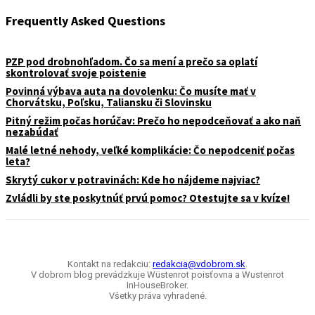
Frequently Asked Questions
PZP pod drobnohľadom. Čo sa mení a prečo sa oplatí
skontrolovať svoje poistenie
Povinná výbava auta na dovolenku: Čo musíte mať v
Chorvátsku, Poľsku, Taliansku či Slovinsku
Pitný režim počas horúčav: Prečo ho nepodceňovať a ako naň
nezabúdať
Malé letné nehody, veľké komplikácie: Čo nepodceniť počas
leta?
Skrytý cukor v potravinách: Kde ho nájdeme najviac?
Zvládli by ste poskytnúť prvú pomoc? Otestujte sa v kvíze!
Kontakt na redakciu:
redakcia@vdobrom.sk
.
V dobrom blog prevádzkuje Wüstenrot poisťovna a Wustenrot
InHouseBroker.
Všetky práva vyhradené.