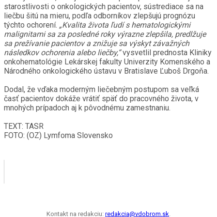
starostlivosti o onkologických pacientov, sústrediace sa na
liečbu šitú na mieru, podľa odborníkov zlepšujú prognózu
týchto ochorení.
„Kvalita života ľudí s hematologickými
malignitami sa za posledné roky výrazne zlepšila, predlžuje
sa prežívanie pacientov a znižuje sa výskyt závažných
následkov ochorenia alebo liečby,“
vysvetlil prednosta Kliniky
onkohematológie Lekárskej fakulty Univerzity Komenského a
Národného onkologického ústavu v Bratislave Ľuboš Drgoňa.
Dodal, že vďaka moderným liečebným postupom sa veľká
časť pacientov dokáže vrátiť späť do pracovného života, v
mnohých prípadoch aj k pôvodnému zamestnaniu.
TEXT: TASR
FOTO: (OZ) Lymfoma Slovensko
Kontakt na redakciu:
redakcia@vdobrom.sk
.