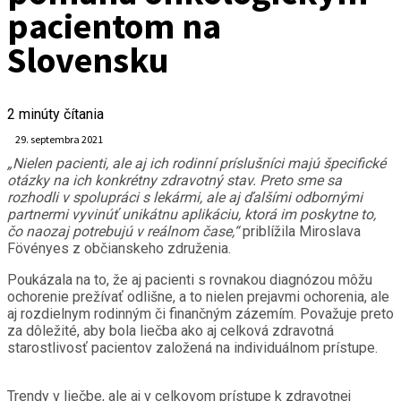
pacientom na
Slovensku
2
minúty čítania
29. septembra 2021
„Nielen pacienti, ale aj ich rodinní príslušníci majú špecifické
otázky na ich konkrétny zdravotný stav. Preto sme sa
rozhodli v spolupráci s lekármi, ale aj ďalšími odbornými
partnermi vyvinúť unikátnu aplikáciu, ktorá im poskytne to,
čo naozaj potrebujú v reálnom čase,“
priblížila Miroslava
Fövényes z občianskeho združenia.
Poukázala na to, že aj pacienti s rovnakou diagnózou môžu
ochorenie prežívať odlišne, a to nielen prejavmi ochorenia, ale
aj rozdielnym rodinným či finančným zázemím. Považuje preto
za dôležité, aby bola liečba ako aj celková zdravotná
starostlivosť pacientov založená na individuálnom prístupe.
Trendy v liečbe, ale aj v celkovom prístupe k zdravotnej