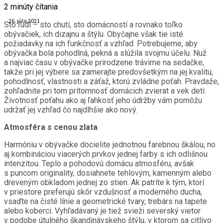
2
minúty čítania
26. júla 2021
Sto ľudí – sto chutí, sto domácností a rovnako toľko
obývačiek, ich dizajnu a štýlu. Obyčajne však tie isté
požiadavky na ich funkčnosť a vzhľad. Potrebujeme, aby
obývačka bola pohodlná, pekná a slúžila svojmu účelu. Nuž
a najviac času v obývačke prirodzene trávime na sedačke,
takže pri jej výbere sa zamerajte predovšetkým na jej kvalitu,
pohodlnosť, vlastnosti a záťaž, ktorú zvládne poťah. Pravdaže,
zohľadnite pri tom prítomnosť domácich zvierat a vek detí.
Životnosť poťahu ako aj ľahkosť jeho údržby vám pomôžu
udržať jej vzhľad čo najdlhšie ako nový.
Atmosféra s cenou zlata
Harmóniu v obývačke docielite jednotnou farebnou škálou, no
aj kombináciou viacerých prvkov jednej farby s ich odlišnou
intenzitou. Teplo a pohodovú domácu atmosféru, avšak
s puncom originality, dosiahnete tehlovým, kamenným alebo
dreveným obkladom jednej zo stien. Ak patríte k tým, ktorí
v priestore preferujú skôr vzdušnosť a moderného ducha,
vsaďte na čisté línie a geometrické tvary, trebárs na tapete
alebo koberci. Vyhľadávaný je tiež svieži severský vietor
v podobe útulného škandinávskeho štýlu, v ktorom sa citlivo