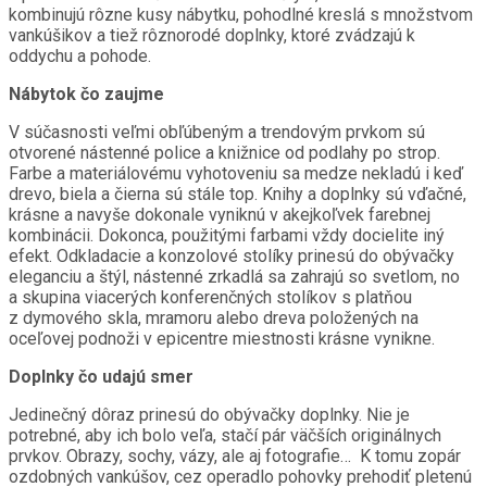
kombinujú rôzne kusy nábytku, pohodlné kreslá s množstvom
vankúšikov a tiež rôznorodé doplnky, ktoré zvádzajú k
oddychu a pohode.
Nábytok čo zaujme
V súčasnosti veľmi obľúbeným a trendovým prvkom sú
otvorené nástenné police a knižnice od podlahy po strop.
Farbe a materiálovému vyhotoveniu sa medze nekladú i keď
drevo, biela a čierna sú stále top. Knihy a doplnky sú vďačné,
krásne a navyše dokonale vyniknú v akejkoľvek farebnej
kombinácii. Dokonca, použitými farbami vždy docielite iný
efekt. Odkladacie a konzolové stolíky prinesú do obývačky
eleganciu a štýl, nástenné zrkadlá sa zahrajú so svetlom, no
a skupina viacerých konferenčných stolíkov s platňou
z dymového skla, mramoru alebo dreva položených na
oceľovej podnoži v epicentre miestnosti krásne vynikne.
Doplnky čo udajú smer
Jedinečný dôraz prinesú do obývačky doplnky. Nie je
potrebné, aby ich bolo veľa, stačí pár väčších originálnych
prvkov. Obrazy, sochy, vázy, ale aj fotografie… K tomu zopár
ozdobných vankúšov, cez operadlo pohovky prehodiť pletenú