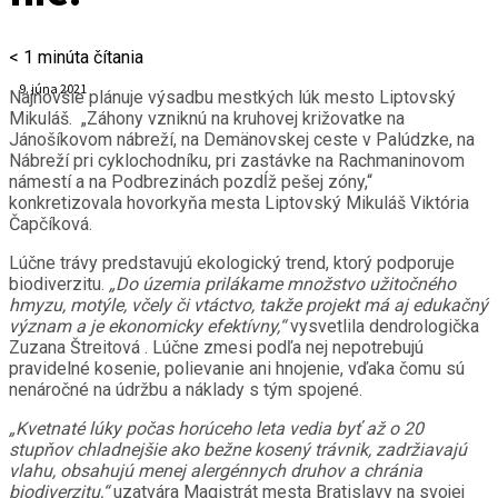
< 1
minúta čítania
9. júna 2021
Najnovšie plánuje výsadbu mestkých lúk mesto Liptovský
Mikuláš. „Záhony vzniknú na kruhovej križovatke na
Jánošíkovom nábreží, na Demänovskej ceste v Palúdzke, na
Nábreží pri cyklochodníku, pri zastávke na Rachmaninovom
námestí a na Podbrezinách pozdĺž pešej zóny,“
konkretizovala hovorkyňa mesta Liptovský Mikuláš Viktória
Čapčíková.
Lúčne trávy predstavujú ekologický trend, ktorý podporuje
biodiverzitu.
„Do územia prilákame množstvo užitočného
hmyzu, motýle, včely či vtáctvo, takže projekt má aj edukačný
význam a je ekonomicky efektívny,“
vysvetlila dendrologička
Zuzana Štreitová . Lúčne zmesi podľa nej nepotrebujú
pravidelné kosenie, polievanie ani hnojenie, vďaka čomu sú
nenáročné na údržbu a náklady s tým spojené.
„Kvetnaté lúky počas horúceho leta vedia byť až o 20
stupňov chladnejšie ako bežne kosený trávnik, zadržiavajú
vlahu, obsahujú menej alergénnych druhov a chránia
biodiverzitu,“
uzatvára Magistrát mesta Bratislavy na svojej