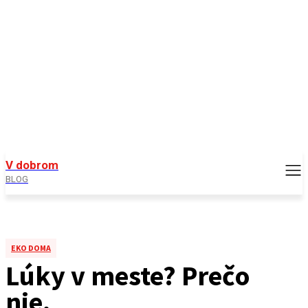
V dobrom
BLOG
EKO DOMA
Lúky v meste? Prečo
nie.