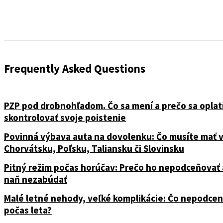
Frequently Asked Questions
PZP pod drobnohľadom. Čo sa mení a prečo sa oplat
skontrolovať svoje poistenie
Povinná výbava auta na dovolenku: Čo musíte mať 
Chorvátsku, Poľsku, Taliansku či Slovinsku
Pitný režim počas horúčav: Prečo ho nepodceňovať 
naň nezabúdať
Malé letné nehody, veľké komplikácie: Čo nepodcen
počas leta?