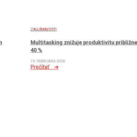
ZAUJÍMAVOSTI
n
Multitasking znižuje produktivitu približn
40 %
19. FEBRUÁRA 2026
Prečítať ➜