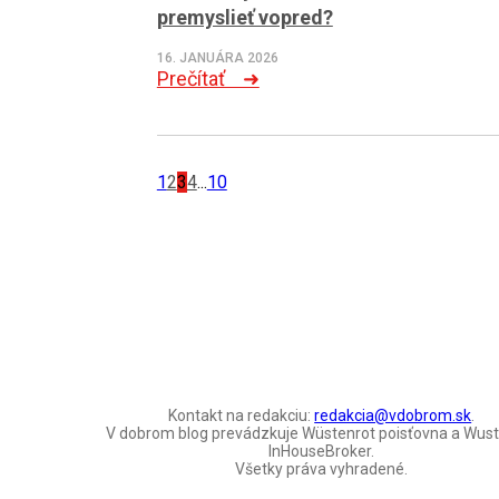
premyslieť vopred?
16. JANUÁRA 2026
Prečítať ➜
1
2
3
4
...
10
Kontakt na redakciu:
redakcia@vdobrom.sk
.
V dobrom blog prevádzkuje Wüstenrot poisťovna a Wus
InHouseBroker.
Všetky práva vyhradené.