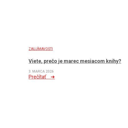
ZAUJÍMAVOSTI
Viete, prečo je marec mesiacom knihy?
3. MARCA 2026
Prečítať ➜