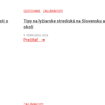
CESTOVANIE
ZAUJÍMAVOSTI
sti o
Tipy na lyžiarske strediská na Slovensku a
okolí
9. FEBRUÁRA 2026
Prečítať ➜
ZAUJÍMAVOSTI