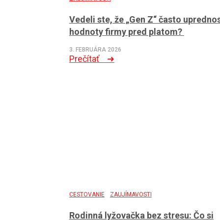
Vedeli ste, že „Gen Z“ často upredno
hodnoty firmy pred platom?
3. FEBRUÁRA 2026
Prečítať ➜
CESTOVANIE
ZAUJÍMAVOSTI
Rodinná lyžovačka bez stresu: Čo si