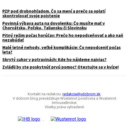
PZP pod drobnohľadom. Čo sa mení a prečo sa oplatí
skontrolovať svoje poistenie
Povinná výbava auta na dovolenku: Čo musíte mať v
Chorvátsku, Poľsku, Taliansku či Slovinsku
Pitný režim počas horúčav: Prečo ho nepodceňovať a ako naň
nezabúdať
Malé letné nehody, veľké komplikácie: Čo nepodceniť počas
leta?
Skrytý cukor v potravinách: Kde ho nájdeme najviac?
Zvládli by ste poskytnúť prvú pomoc? Otestujte sa v kvíze!
Kontakt na redakciu:
redakcia@vdobrom.sk
.
V dobrom blog prevádzkuje Wüstenrot poisťovna a Wustenrot
InHouseBroker.
Všetky práva vyhradené.
.