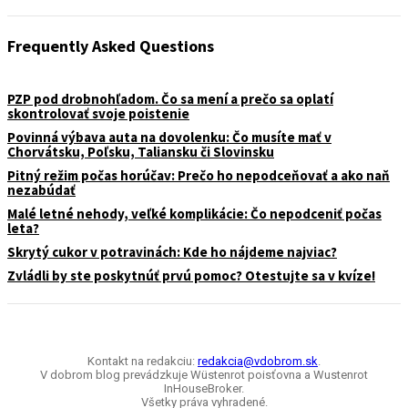
Frequently Asked Questions
PZP pod drobnohľadom. Čo sa mení a prečo sa oplatí
skontrolovať svoje poistenie
Povinná výbava auta na dovolenku: Čo musíte mať v
Chorvátsku, Poľsku, Taliansku či Slovinsku
Pitný režim počas horúčav: Prečo ho nepodceňovať a ako naň
nezabúdať
Malé letné nehody, veľké komplikácie: Čo nepodceniť počas
leta?
Skrytý cukor v potravinách: Kde ho nájdeme najviac?
Zvládli by ste poskytnúť prvú pomoc? Otestujte sa v kvíze!
Kontakt na redakciu:
redakcia@vdobrom.sk
.
V dobrom blog prevádzkuje Wüstenrot poisťovna a Wustenrot
InHouseBroker.
Všetky práva vyhradené.