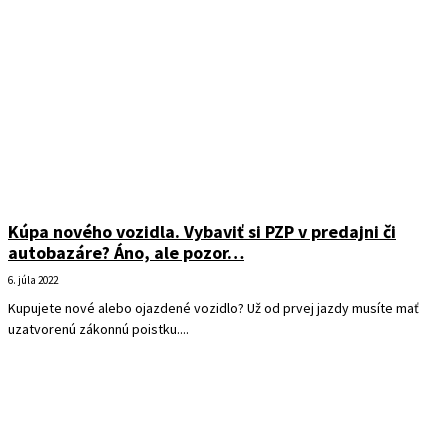
Kúpa nového vozidla. Vybaviť si PZP v predajni či
autobazáre? Áno, ale pozor…
6. júla 2022
Kupujete nové alebo ojazdené vozidlo? Už od prvej jazdy musíte mať
uzatvorenú zákonnú poistku....