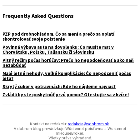
Frequently Asked Questions
PZP pod drobnohľadom. Čo sa mení a prečo sa oplatí
skontrolovať svoje poistenie
Povinná výbava auta na dovolenku: Čo musíte mať v
Chorvátsku, Poľsku, Taliansku či Slovinsku
Pitný režim počas horúčav: Prečo ho nepodceňovať a ako naň
nezabúdať
Malé letné nehody, veľké komplikácie: Čo nepodceniť počas
leta?
Skrytý cukor v potravinách: Kde ho nájdeme najviac?
Zvládli by ste poskytnúť prvú pomoc? Otestujte sa v kvíze!
Kontakt na redakciu:
redakcia@vdobrom.sk
.
V dobrom blog prevádzkuje Wüstenrot poisťovna a Wustenrot
InHouseBroker.
Všetky práva vyhradené.