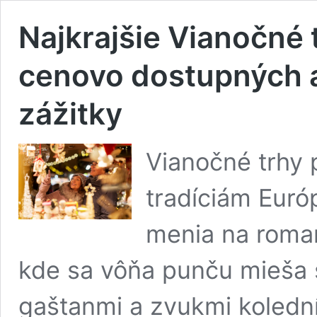
Najkrajšie Vianočné 
cenovo dostupných 
zážitky
Vianočné trhy 
tradíciám Euró
menia na roma
kde sa vôňa punču mieša 
gaštanmi a zvukmi koledn