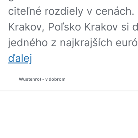
citeľné rozdiely v cenách
Krakov, Poľsko Krakov si 
jedného z najkrajších eu
Najkrajšie
ďalej
Vianočné
trhy
v
Wustenrot - v dobrom
Európe
2025:
Od
cenovo
dostupných
až
po
luxusné
zimné
zážitky