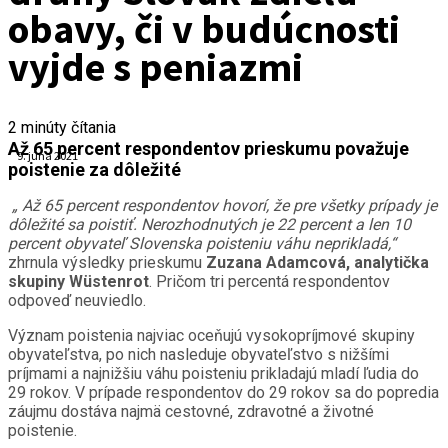
obavy, či v budúcnosti
vyjde s peniazmi
2
minúty čítania
Až 65 percent respondentov prieskumu považuje
9. júna 2021
poistenie za dôležité
„ Až 65 percent respondentov hovorí, že pre všetky prípady je
dôležité sa poistiť. Nerozhodnutých je 22 percent a len 10
percent obyvateľ Slovenska poisteniu váhu neprikladá,“
zhrnula výsledky prieskumu
Zuzana Adamcová, analytička
skupiny Wüstenrot
. Pričom tri percentá respondentov
odpoveď neuviedlo.
Význam poistenia najviac oceňujú vysokopríjmové skupiny
obyvateľstva, po nich nasleduje obyvateľstvo s nižšími
príjmami a najnižšiu váhu poisteniu prikladajú mladí ľudia do
29 rokov. V prípade respondentov do 29 rokov sa do popredia
záujmu dostáva najmä cestovné, zdravotné a životné
poistenie.