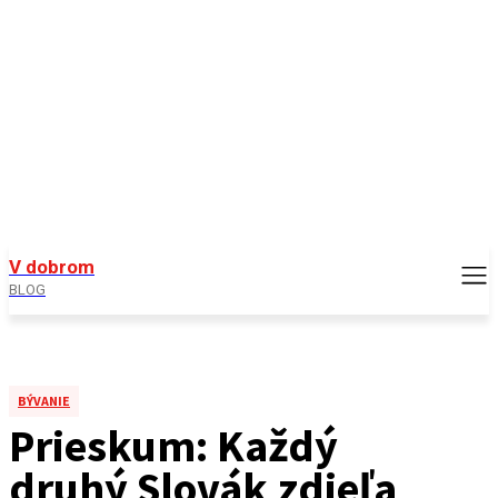
V dobrom
BLOG
BÝVANIE
Prieskum: Každý
druhý Slovák zdieľa