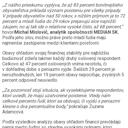
„Z nášho prieskumu vyplýva, že až 83 percent bonitnejšieho
obyvateľstva prikladá význam poisteniu pre všetky prípady.
V prípade obyvateľov nad 50 rokov, s nižším príjmom je to 72
percent a mladí ľudia do 29 rokov prejavujú síce najnižší
záujem, no aj tak ide o relatívne vysoké číslo, až 68 percent,“
hovorí
Michal Mislovič, analytik spoločnosti MEDIAN SK.
Podľa jeho slov, možno práve preto mladí ľudia majú
najmenšie zastúpenie medzi klientami poisťovní.
Obavy ohľadom svojej finančnej stability pre najbližšiu
budúcnosť zdieľa takmer každý druhý oslovený respondent.
Celkovo až 47 percent oslovených vníma neistotu, či
v dohľadnej dobe s peniazmi vyjde. Ďalších 29 percent je
nerozhodnutých, len 19 percent obavy nepociťuje, zvyšných 5
percent odpoveď neuviedlo.
„Za pozornosť stojí situácia, ak vyselektujeme respondentov,
ktorí uviedli, že majú uzatvorené poistenie. Vtedy nám
celkové percento ľudí, ktorí sa obávajú, či vyjdú s peniazmi
klesne o dva percentuálne body,“
pokračuje Zuzana
Adamcová.
Podľa výsledkov analýzy obavy ohľadom financií prevládajú
najmä medzi ľuďmi so stredne vysokými príjmami, ktorí